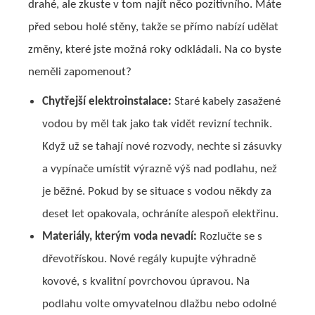
drahé, ale zkuste v tom najít něco pozitivního. Máte
před sebou holé stěny, takže se přímo nabízí udělat
změny, které jste možná roky odkládali. Na co byste
neměli zapomenout?
Chytřejší elektroinstalace:
Staré kabely zasažené
vodou by měl tak jako tak vidět revizní technik.
Když už se tahají nové rozvody, nechte si zásuvky
a vypínače umístit výrazně výš nad podlahu, než
je běžné. Pokud by se situace s vodou někdy za
deset let opakovala, ochráníte alespoň elektřinu.
Materiály, kterým voda nevadí:
Rozlučte se s
dřevotřískou. Nové regály kupujte výhradně
kovové, s kvalitní povrchovou úpravou. Na
podlahu volte omyvatelnou dlažbu nebo odolné