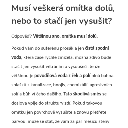
Musí veškerá omítka dolů,
nebo to stačí jen vysušit?
Odpověď?
Většinou ano, omítka musí dolů.
Pokud vám do suterénu prosákla jen
čistá spodní
voda
, která zase rychle zmizela, možná zdivo bude
stačit jen vysušit větráním a vysoušeči. Jenže
většinou je
povodňová voda z řek a polí
plná bahna,
splašků z kanalizace, hnojiv, chemikálií, agresivních
solí a bůh ví čeho dalšího. Tato
škodlivá směs
se
doslova vpije do struktury zdí. Pokud takovou
omítku jen povrchově vysušíte a znovu přetřete
barvou, může se stát, že vám za pár měsíců stěny