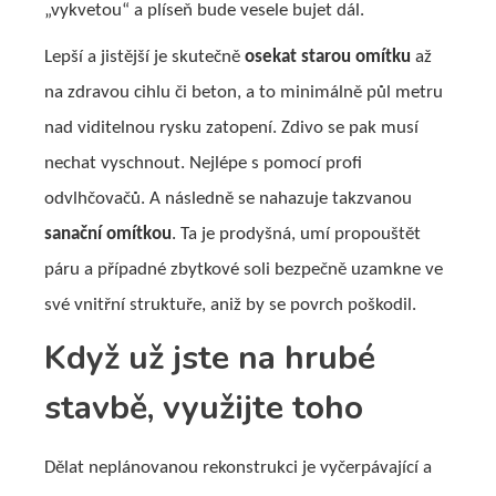
„vykvetou“ a plíseň bude vesele bujet dál.
Lepší a jistější je skutečně
osekat starou omítku
až
na zdravou cihlu či beton, a to minimálně půl metru
nad viditelnou rysku zatopení. Zdivo se pak musí
nechat vyschnout. Nejlépe s pomocí profi
odvlhčovačů. A následně se nahazuje takzvanou
sanační omítkou
. Ta je prodyšná, umí propouštět
páru a případné zbytkové soli bezpečně uzamkne ve
své vnitřní struktuře, aniž by se povrch poškodil.
Když už jste na hrubé
stavbě, využijte toho
Dělat neplánovanou rekonstrukci je vyčerpávající a