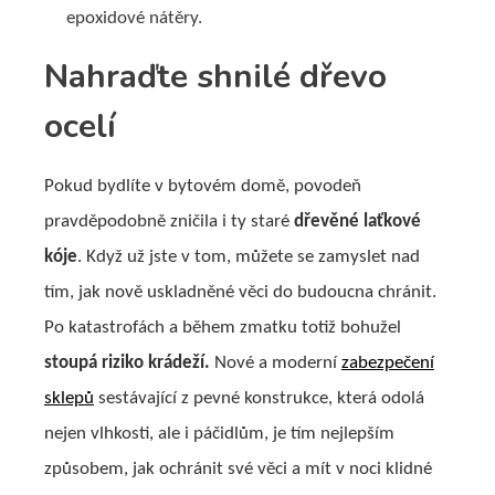
epoxidové nátěry.
Nahraďte shnilé dřevo
ocelí
Pokud bydlíte v bytovém domě, povodeň
pravděpodobně zničila i ty staré
dřevěné laťkové
kóje
. Když už jste v tom, můžete se zamyslet nad
tím, jak nově uskladněné věci do budoucna chránit.
Po katastrofách a během zmatku totiž bohužel
stoupá riziko krádeží.
Nové a moderní
zabezpečení
sklepů
sestávající z pevné konstrukce, která odolá
nejen vlhkosti, ale i páčidlům, je tím nejlepším
způsobem, jak ochránit své věci a mít v noci klidné