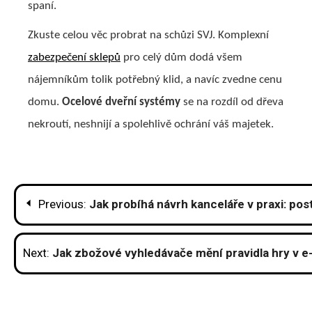
spaní.
Zkuste celou věc probrat na schůzi SVJ. Komplexní
zabezpečení sklepů
pro celý dům dodá všem
nájemníkům tolik potřebný klid, a navíc zvedne cenu
domu.
Ocelové dveřní systémy
se na rozdíl od dřeva
nekroutí, neshnijí a spolehlivě ochrání váš majetek.
Navigace
Previous:
Jak probíhá návrh kanceláře v praxi: pos
pro
příspěvek
Next:
Jak zbožové vyhledávače mění pravidla hry v 