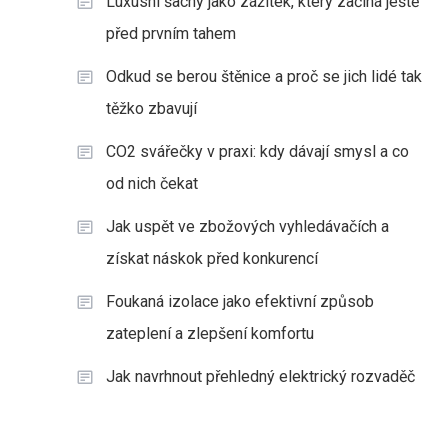
Luxusní šachy jako zážitek, který začíná ještě
před prvním tahem
Odkud se berou štěnice a proč se jich lidé tak
těžko zbavují
CO2 svářečky v praxi: kdy dávají smysl a co
od nich čekat
Jak uspět ve zbožových vyhledávačích a
získat náskok před konkurencí
Foukaná izolace jako efektivní způsob
zateplení a zlepšení komfortu
Jak navrhnout přehledný elektrický rozvaděč