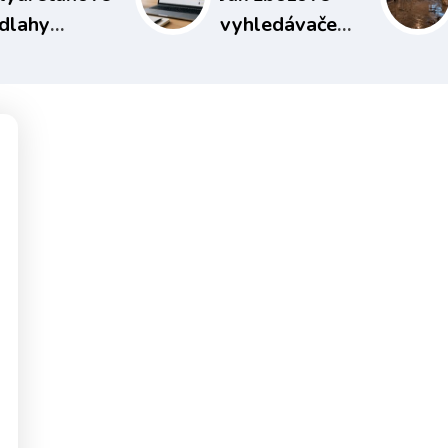
dlahy
vyhledávače
cházejí
mění pravidla
latnění i
hry v e-
mo
commerce a
ůmyslové
proč je
ly
nepodceňovat