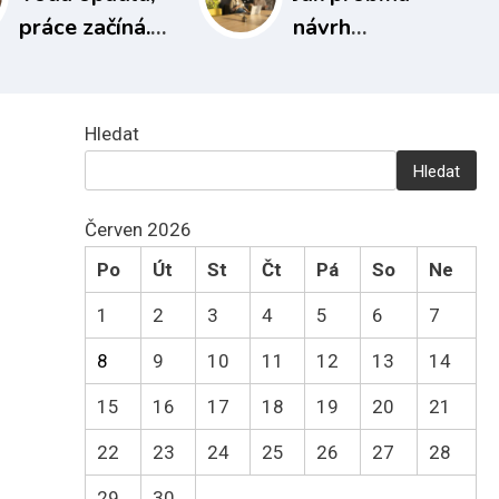
práce začíná.
návrh
Jak na
kanceláře v
rekonstrukci
praxi: postup,
sklepa po
který
Hledat
povodních
rozhoduje o
Hledat
výsledku
Červen 2026
Po
Út
St
Čt
Pá
So
Ne
1
2
3
4
5
6
7
8
9
10
11
12
13
14
15
16
17
18
19
20
21
22
23
24
25
26
27
28
29
30