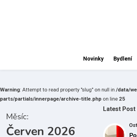
Skip
to
content
Tipy a rady pro rekonstrukci domu
Rekonstrukce domu
Novinky
Bydlení
Warning
: Attempt to read property "slug" on null in
/data/w
parts/partials/innerpage/archive-title.php
on line
25
Latest Post
Měsíc:
Ost
Červen 2026
Po