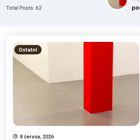
po
Total Posts: 62
na
up
mi
pr
Ostatní
ha
8 června, 2026